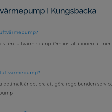
ftvärmepump i Kungsbacka
en luftvärmepump?
llera en luftvärmepump. Om installationen är mer 
n luftvärmepump?
optimalt är det bra att göra regelbunden service v
epump.