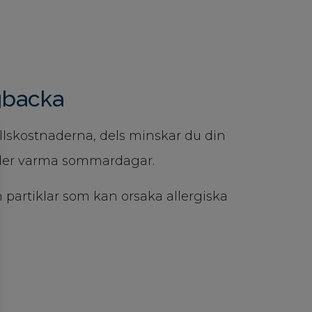
gbacka
llskostnaderna, dels minskar du din
nder varma sommardagar.
 partiklar som kan orsaka allergiska