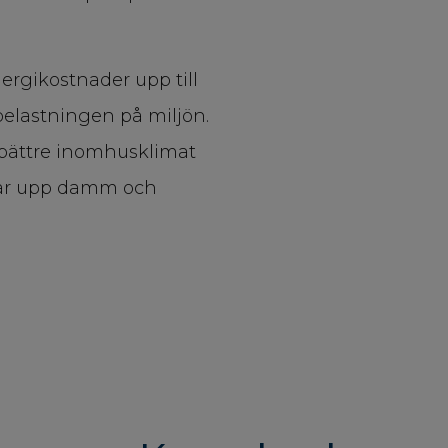
rgikostnader upp till
elastningen på miljön.
 bättre inomhusklimat
mlar upp damm och