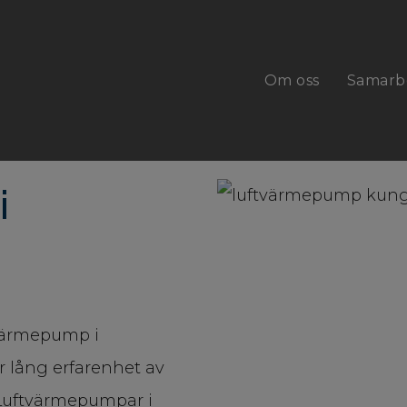
Om oss
Samarb
i
tvärmepump i
 lång erfarenhet av
v Luftvärmepumpar i