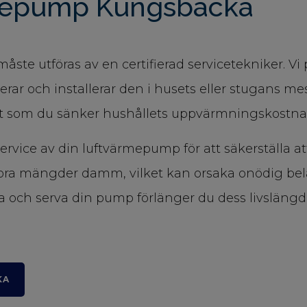
ärmepump Kungsbacka
ste utföras av en certifierad servicetekniker. Vi
rar och installerar den i husets eller stugans me
t som du sänker hushållets uppvärmningskostna
service av din luftvärmepump för att säkerställa a
tora mängder damm, vilket kan orsaka onödig b
a och serva din pump förlänger du dess livslängd
KA