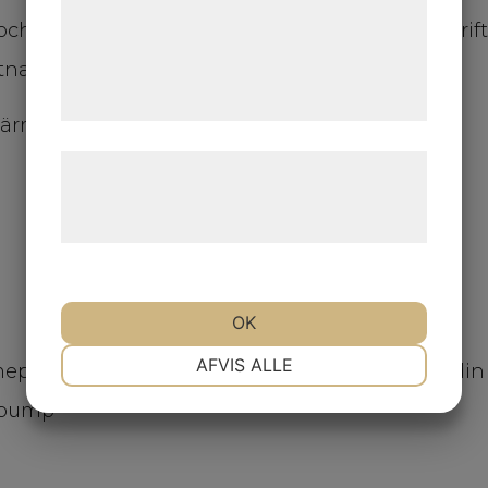
med data, du tidligere har givet dem eller
ch installation? Eller funderingar angående drif
de har indsamlet gennem din brug af deres
stnadsfri rådgivning!
tjenester. Ved at klikke på 'OK' giver du
samtykke til disse formål.
luftvärmepump i Kungsbacka med omnejd!
Læs mere om vores brug af cookies og
behandling af persondata på vores
hjemmeside.
OK
NØDVENDIGE
PRÆFERENCER
AFVIS ALLE
MARKETING
STATISTIK