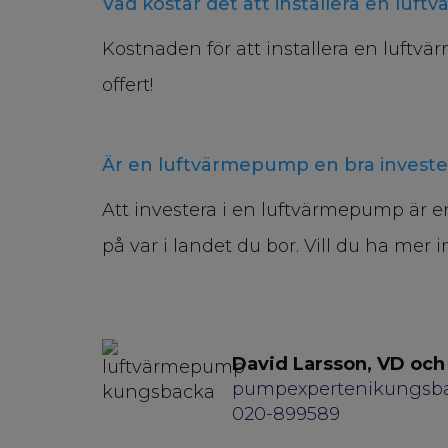
Vad kostar det att installera en lu
Kostnaden för att installera en luft
offert!
Är en luftvärmepump en bra investe
Att investera i en luftvärmepump är 
på var i landet du bor. Vill du ha m
David Larsson, VD och
pumpexpertenikungsb
020-899589