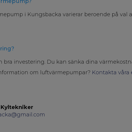
ftvärmepump?
värmepump i Kungsbacka varierar beroende på val
ring?
en bra investering. Du kan sänka dina värmekost
er information om luftvärmepumpar?
Kontakta våra 
 Kyltekniker
acka@gmail.com