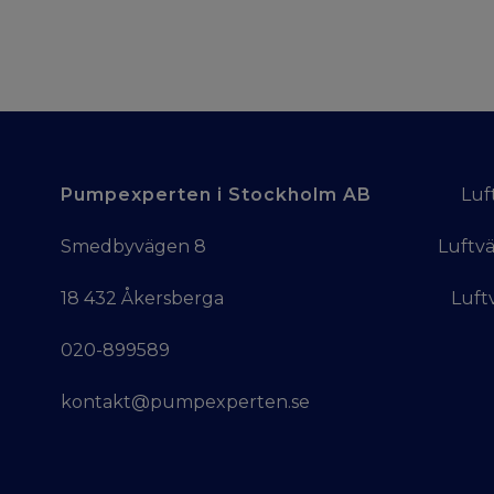
Pumpexperten i Stockholm AB
Luf
Smedbyvägen 8
Luftv
18 432 Åkersberga
Luf
020-899589
kontakt@pumpexperten.se