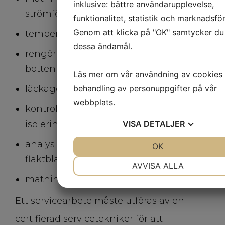
inklusive: bättre användarupplevelse,
strömförbrukning
funktionalitet, statistik och marknadsför
Genom att klicka på "OK" samtycker du t
temperaturmätning
dessa ändamål.
rengöring av värmeväxlare och
bottenråg
Läs mer om vår användning av cookies
behandling av personuppgifter på vår
läckagetestning
webbplats.
kontroll av pumpens ventiler och
VISA
DETALJER
isolering
analys av fläktmotor och tillhörande
JA
NEJ
OK
JA
NEJ
fläktblad
NÖDVÄNDIG
INSTÄLLNINGAR
AVVISA ALLA
mätning av värmepumpens kylförmåga
JA
NEJ
JA
NEJ
MARKNADSFÖRING
STATISTIK
Ett servicearbete måste utföras av en
certifierad servicetekniker för att