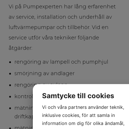
Vi på Pumpexperten har lång erfarenhet
av service, installation och underhåll av
luftvärmepumpar och tillbehör. Vid en
service utför våra tekniker följande
åtgärder:
rengöring av lampell och pumphjul
smörjning av andlager
rengöring av avlopp
Samtycke till cookies
kontroll av luftspjäll och fläktmotor
Vi och våra partners använder teknik,
mätning av pumpens maximala
inklusive cookies, för att samla in
driftkapacitet
information om dig för olika ändamål,
mätning och kontroll av pumpens